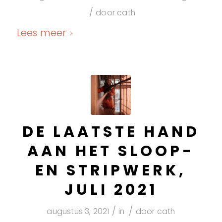
/
door
cath
Lees meer
DE LAATSTE HAND
AAN HET SLOOP-
EN STRIPWERK,
JULI 2021
/
/
augustus 3, 2021
in
door
cath